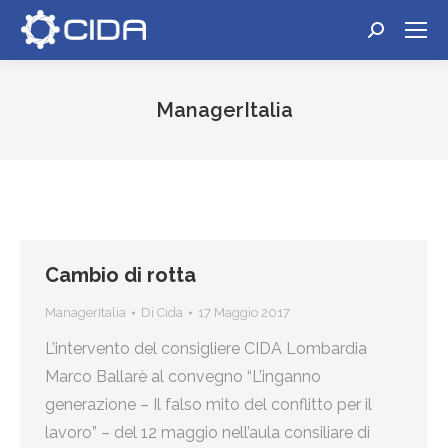
Cerca:
ManagerItalia
Tu sei qui:
Cambio di rotta
ManagerItalia
Di
Cida
17 Maggio 2017
L’intervento del consigliere CIDA Lombardia
Marco Ballarè al convegno “L’inganno
generazione – Il falso mito del conflitto per il
lavoro” – del 12 maggio nell’aula consiliare di