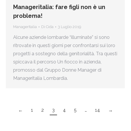
Manageritalia: fare figli non è un
problema!
ManagerItalia
Di
Cida
3 Luglio 2019
Alcune aziende lombarde “illuminate” si sono
ritrovate in questi giorni per confrontarsi sui loro
progetti a sostegno della genitorialità. Tra questi
spiccava il percorso Un fiocco in azienda,
promosso dal Gruppo Donne Manager di
Manageritalia Lombardia.
←
1
2
3
4
5
…
14
→