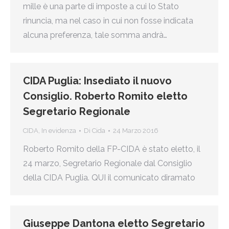
mille è una parte di imposte a cui lo Stato
rinuncia, ma nel caso in cui non fosse indicata
alcuna preferenza, tale somma andrà…
CIDA Puglia: Insediato il nuovo
Consiglio. Roberto Romito eletto
Segretario Regionale
CIDA
,
In evidenza
Di
Cida
24 Marzo 2016
Roberto Romito della FP-CIDA è stato eletto, il
24 marzo, Segretario Regionale dal Consiglio
della CIDA Puglia. QUI il comunicato diramato
Giuseppe Dantona eletto Segretario