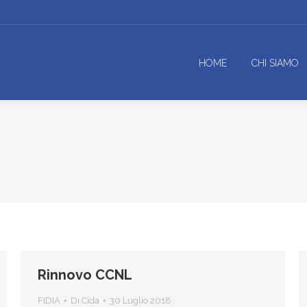
HOME
CHI SIAMO
Rinnovo CCNL
FIDIA
Di
Cida
30 Luglio 2018