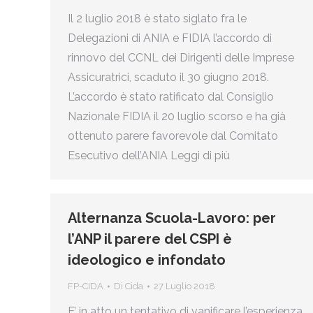
Il 2 luglio 2018 è stato siglato fra le
Delegazioni di ANIA e FIDIA l’accordo di
rinnovo del CCNL dei Dirigenti delle Imprese
Assicuratrici, scaduto il 30 giugno 2018.
L’accordo è stato ratificato dal Consiglio
Nazionale FIDIA il 20 luglio scorso e ha già
ottenuto parere favorevole dal Comitato
Esecutivo dell’ANIA Leggi di più
Alternanza Scuola-Lavoro: per
l’ANP il parere del CSPI è
ideologico e infondato
FP-CIDA
Di
Cida
27 Luglio 2018
E’ in atto un tentativo di vanificare l’esperienza