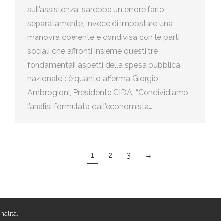
sull’assistenza: sarebbe un errore farlo
separatamente, invece di impostare una
manovra coerente e condivisa con le parti
sociali che affronti insieme questi tre
fondamentali aspetti della spesa pubblica
nazionale”: è quanto afferma Giorgio
Ambrogioni, Presidente CIDA. “Condividiamo
l’analisi formulata dall’economista…
1
2
3
→
nalità.