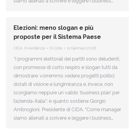
siamo allenati a scrivere e leggere i business…
Elezioni: meno slogan e più
proposte per il Sistema Paese
CIDA
,
In evidenza
Di
Cida
11 Gennaio 2018
“I programmi elettorali dei partiti sono deludenti,
con promesse di corto respiro e slogan tutti da
dimostrare: vorremmo vedere progetti politici
dotati di visione e lungimiranza e, invece, non
scorgiamo neppure un valido ‘business plan’ per
l’azienda-Italia”: è quanto sostiene Giorgio
Ambrogioni, Presidente di CIDA. “Come manager
siamo allenati a scrivere e leggere i business…