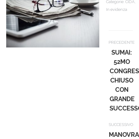
Categorie:
CIDA
,
In evidenza
Naviga
PRECEDENTE
tra
SUMAI:
i
52MO
CONGRES
post
Post
CHIUSO
precede
CON
GRANDE
SUCCESS
SUCCESSIVO
MANOVRA