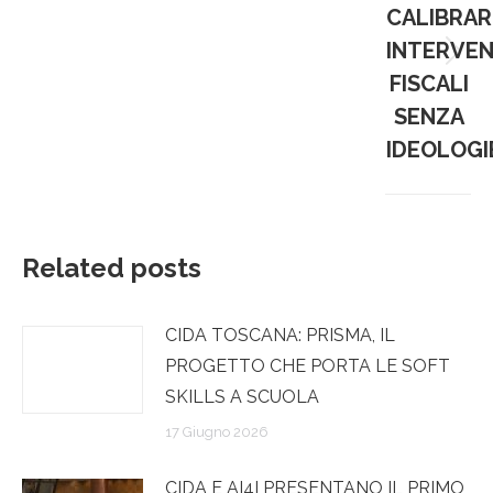
CALIBRAR
INTERVEN
Prossim
FISCALI
post:
SENZA
IDEOLOGI
Related posts
CIDA TOSCANA: PRISMA, IL
PROGETTO CHE PORTA LE SOFT
SKILLS A SCUOLA
17 Giugno 2026
CIDA E AI4I PRESENTANO IL PRIMO