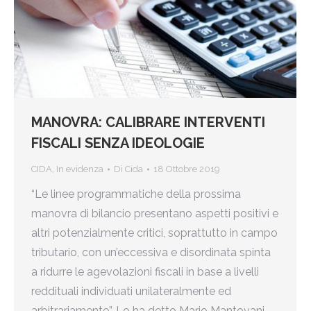
MANOVRA: CALIBRARE INTERVENTI
FISCALI SENZA IDEOLOGIE
CIDA
,
In evidenza
Di
Cida
18 Ottobre 2019
“Le linee programmatiche della prossima
manovra di bilancio presentano aspetti positivi e
altri potenzialmente critici, soprattutto in campo
tributario, con un’eccessiva e disordinata spinta
a ridurre le agevolazioni fiscali in base a livelli
reddituali individuati unilateralmente ed
arbitrariamente”. Lo ha detto Mario Mantovani,