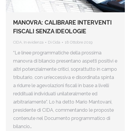
MANOVRA: CALIBRARE INTERVENTI
FISCALI SENZA IDEOLOGIE
CIDA
,
In evidenza
Di
Cida
18 Ottobre 2019
“Le linee programmatiche della prossima
manovra di bilancio presentano aspetti positivi e
altri potenzialmente critici, soprattutto in campo
tributario, con un’eccessiva e disordinata spinta
a ridurre le agevolazioni fiscali in base a livelli
reddituali individuati unilateralmente ed
arbitrariamente”. Lo ha detto Mario Mantovani,
presidente di CIDA, commentando le proposte
contenute nel Documento programmatico di
bilancio…