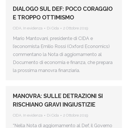
DIALOGO SUL DEF: POCO CORAGGIO
E TROPPO OTTIMISMO
CIDA
,
In evidenza
Di
Cida
2 Ottobre 2019
Mario Mantovani, presidente di CIDA e
l’economista Emilio Rossi (Oxford Economics)
commentano la Nota di aggiornamento al
Documento di economia e finanza, che prepara
la prossima manovra finanziaria.
MANOVRA: SULLE DETRAZIONI SI
RISCHIANO GRAVI INGIUSTIZIE
CIDA
,
In evidenza
Di
Cida
2 Ottobre 2019
“Nella Nota di aggiornamento al Def, il Governo