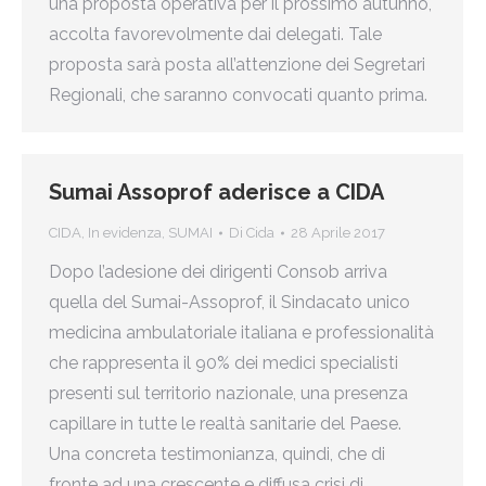
una proposta operativa per il prossimo autunno,
accolta favorevolmente dai delegati. Tale
proposta sarà posta all’attenzione dei Segretari
Regionali, che saranno convocati quanto prima.
Sumai Assoprof aderisce a CIDA
CIDA
,
In evidenza
,
SUMAI
Di
Cida
28 Aprile 2017
Dopo l’adesione dei dirigenti Consob arriva
quella del Sumai-Assoprof, il Sindacato unico
medicina ambulatoriale italiana e professionalità
che rappresenta il 90% dei medici specialisti
presenti sul territorio nazionale, una presenza
capillare in tutte le realtà sanitarie del Paese.
Una concreta testimonianza, quindi, che di
fronte ad una crescente e diffusa crisi di