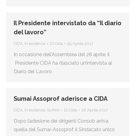
Il Presidente intervistato da “Il diario
del lavoro”
CIDA
,
In evidenza
Di
Cida
29 Aprile 2017
In occasione dell’Assemblea del 28 aprile, il
Presidente CIDA ha rilasciato un’intervista al
Diario del Lavoro
Sumai Assoprof aderisce a CIDA
CIDA
,
In evidenza
,
SUMAI
Di
Cida
28 Aprile 2017
Dopo l’adesione dei dirigenti Consob arriva
quella del Sumai-Assoprof, il Sindacato unico