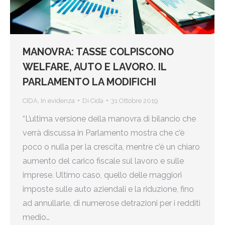
MANOVRA: TASSE COLPISCONO
WELFARE, AUTO E LAVORO. IL
PARLAMENTO LA MODIFICHI
CIDA
,
In evidenza
Di
Cida
31 Ottobre 2019
“L’ultima versione della manovra di bilancio che
verrà discussa in Parlamento mostra che c’è
poco o nulla per la crescita, mentre c’è un chiaro
aumento del carico fiscale sul lavoro e sulle
imprese. Ultimo caso, quello delle maggiori
imposte sulle auto aziendali e la riduzione, fino
ad annullarle, di numerose detrazioni per i redditi
medio…