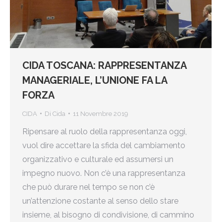
CIDA TOSCANA: RAPPRESENTANZA
MANAGERIALE, L’UNIONE FA LA
FORZA
CIDA
Di
Cida
11 Novembre 2019
Ripensare al ruolo della rappresentanza oggi,
vuol dire accettare la sfida del cambiamento
organizzativo e culturale ed assumersi un
impegno nuovo. Non c’è una rappresentanza
che può durare nel tempo se non c’è
un’attenzione costante al senso dello stare
insieme, al bisogno di condivisione, di cammino