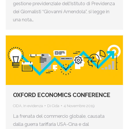
gestione previdenziale dell’Istituto di Previdenza
dei Giornalisti “Giovanni Amendola”, si legge in
una nota…
OXFORD ECONOMICS CONFERENCE
CIDA
,
In evidenza
Di
Cida
4 Novembre 2019
La frenata del commercio globale, causata
dalla guerra tariffaria USA-Cina e dal