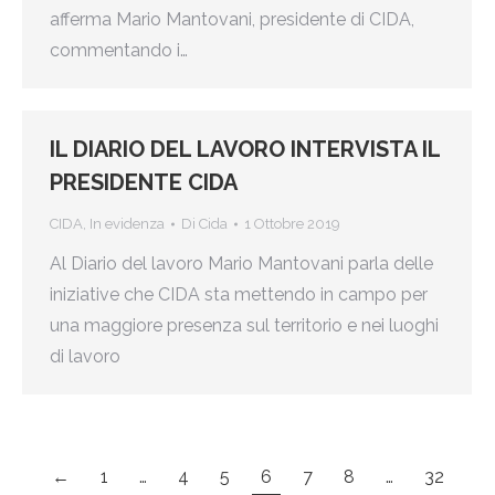
afferma Mario Mantovani, presidente di CIDA,
commentando i…
IL DIARIO DEL LAVORO INTERVISTA IL
PRESIDENTE CIDA
CIDA
,
In evidenza
Di
Cida
1 Ottobre 2019
Al Diario del lavoro Mario Mantovani parla delle
iniziative che CIDA sta mettendo in campo per
una maggiore presenza sul territorio e nei luoghi
di lavoro
←
1
…
4
5
6
7
8
…
32