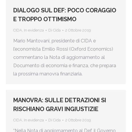
DIALOGO SUL DEF: POCO CORAGGIO
E TROPPO OTTIMISMO
CIDA
,
In evidenza
Di
Cida
2 Ottobre 2019
Mario Mantovani, presidente di CIDA e
l’economista Emilio Rossi (Oxford Economics)
commentano la Nota di aggiornamento al
Documento di economia e finanza, che prepara
la prossima manovra finanziaria.
MANOVRA: SULLE DETRAZIONI SI
RISCHIANO GRAVI INGIUSTIZIE
CIDA
,
In evidenza
Di
Cida
2 Ottobre 2019
“Nella Nota di aggiornamento al Def, il Governo