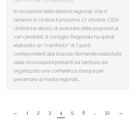
CIDA
Di
Cida
17 Ottobre 2019
In occasione delle elezioni regionali, che si
terranno in Umbria il prossimo 27 ottobre, CIDA
Umbria ha deciso di avanzare delle proposte ai
vari candidati. Il consiglio Regionale ha quindi
elaborato un “manifesto” di 7 punti
corrispondenti alle istanze/domande sollecitate
dalle Associazioni presenti sul territorio ed
organizzato una conferenza stampa per
presentare ai media regionali…
←
1
2
3
4
5
6
…
32
→