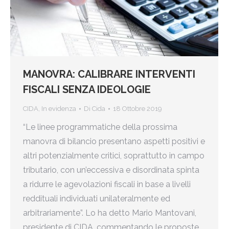
MANOVRA: CALIBRARE INTERVENTI
FISCALI SENZA IDEOLOGIE
CIDA
,
In evidenza
Di
Cida
18 Ottobre 2019
“Le linee programmatiche della prossima
manovra di bilancio presentano aspetti positivi e
altri potenzialmente critici, soprattutto in campo
tributario, con un’eccessiva e disordinata spinta
a ridurre le agevolazioni fiscali in base a livelli
reddituali individuati unilateralmente ed
arbitrariamente”. Lo ha detto Mario Mantovani,
presidente di CIDA, commentando le proposte