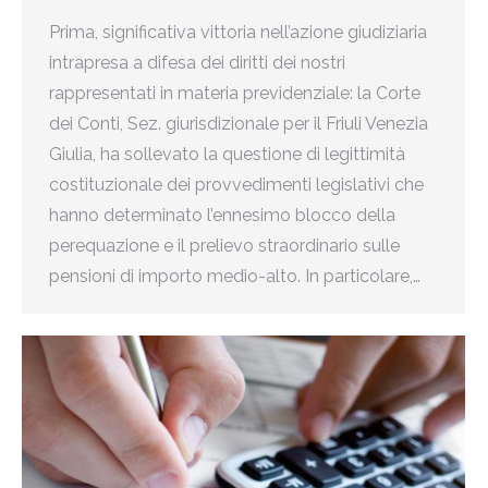
Prima, significativa vittoria nell’azione giudiziaria
intrapresa a difesa dei diritti dei nostri
rappresentati in materia previdenziale: la Corte
dei Conti, Sez. giurisdizionale per il Friuli Venezia
Giulia, ha sollevato la questione di legittimità
costituzionale dei provvedimenti legislativi che
hanno determinato l’ennesimo blocco della
perequazione e il prelievo straordinario sulle
pensioni di importo medio-alto. In particolare,…