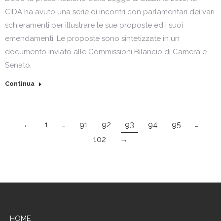
CIDA ha avuto una serie di incontri con parlamentari dei vari
schieramenti per illustrare le sue proposte ed i suoi
emendamenti. Le proposte sono sintetizzate in un
documento inviato alle Commissioni Bilancio di Camera e
Senato.
Continua
←
1
…
91
92
93
94
95
…
102
→
HOME