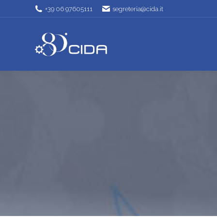
+39 06 97605111
segreteria@cida.it