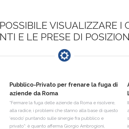
POSSIBILE VISUALIZZARE I
I E LE PRESE DI POSIZION
Pubblico-Privato per frenare la fuga di
aziende da Roma
“Fermare la fuga delle aziende da Roma e risolvere,
o
alla radice, i problemi che stanno alla base di questo
‘esodo’ puntando sulle sinergie fra pubblico e
privato”: è quanto afferma Giorgio Ambrogioni,