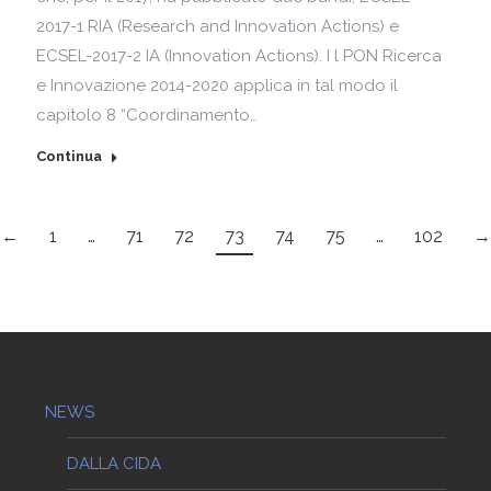
2017-1 RIA (Research and Innovation Actions) e
ECSEL-2017-2 IA (Innovation Actions). I l PON Ricerca
e Innovazione 2014-2020 applica in tal modo il
capitolo 8 “Coordinamento…
Continua
←
1
…
71
72
73
74
75
…
102
→
NEWS
DALLA CIDA