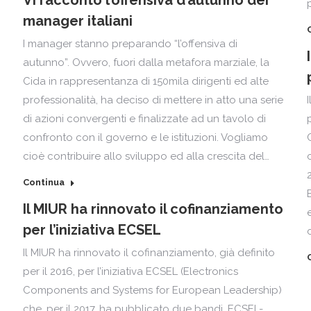
Vi racconto l’offensiva d’autunno dei
manager italiani
I manager stanno preparando “l’offensiva di
autunno”. Ovvero, fuori dalla metafora marziale, la
Cida in rappresentanza di 150mila dirigenti ed alte
professionalità, ha deciso di mettere in atto una serie
di azioni convergenti e finalizzate ad un tavolo di
confronto con il governo e le istituzioni. Vogliamo
cioè contribuire allo sviluppo ed alla crescita del…
Continua
Il MIUR ha rinnovato il cofinanziamento
per l’iniziativa ECSEL
Il MIUR ha rinnovato il cofinanziamento, già definito
per il 2016, per l’iniziativa ECSEL (Electronics
Components and Systems for European Leadership)
che, per il 2017, ha pubblicato due bandi, ECSEL-