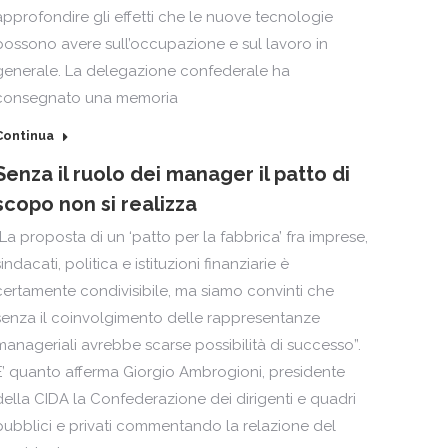
approfondire gli effetti che le nuove tecnologie
possono avere sull’occupazione e sul lavoro in
generale. La delegazione confederale ha
consegnato una memoria
Continua
Senza il ruolo dei manager il patto di
scopo non si realizza
“La proposta di un ‘patto per la fabbrica’ fra imprese,
sindacati, politica e istituzioni finanziarie è
certamente condivisibile, ma siamo convinti che
senza il coinvolgimento delle rappresentanze
manageriali avrebbe scarse possibilità di successo”.
E’ quanto afferma Giorgio Ambrogioni, presidente
della CIDA la Confederazione dei dirigenti e quadri
pubblici e privati commentando la relazione del