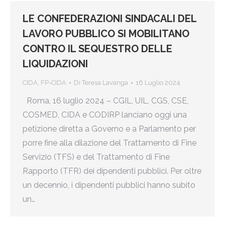
LE CONFEDERAZIONI SINDACALI DEL
LAVORO PUBBLICO SI MOBILITANO
CONTRO IL SEQUESTRO DELLE
LIQUIDAZIONI
CIDA
,
FP-CIDA
Di
Teresa Lavanga
16 Luglio 2024
Roma, 16 luglio 2024 – CGIL, UIL, CGS, CSE,
COSMED, CIDA e CODIRP lanciano oggi una
petizione diretta a Governo e a Parlamento per
porre fine alla dilazione del Trattamento di Fine
Servizio (TFS) e del Trattamento di Fine
Rapporto (TFR) dei dipendenti pubblici. Per oltre
un decennio, i dipendenti pubblici hanno subito
un…