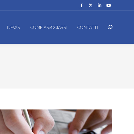
Facebook
X
Linkedin
YouTube
page
page
page
page
opens
opens
opens
opens
NEWS
COME ASSOCIARSI
CONTATTI
Cerca:
in
in
in
in
new
new
new
new
window
window
window
window