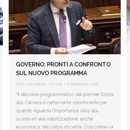
GOVERNO: PRONTI A CONFRONTO
SUL NUOVO PROGRAMMA
CIDA
,
In evidenza
Di
Cida
9 Settembre 2019
“Il discorso programmatico del premier Conte
alla Camera è certamente convincente per
quando riguarda l’importanza data alla
scuola ed alla valorizzazione, anche
economica, del corpo docente. Così come va