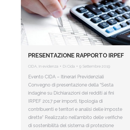
PRESENTAZIONE RAPPORTO IRPEF
CIDA
,
In evidenza
Di
Cida
9 Settembre 2019
Evento CIDA – Itinerari Previdenziali
Convegno di presentazione della “Sesta
indagine su Dichiarazioni dei redditi ai fini
IRPEF 2017 per importi, tipologia di
contribuenti e territori e analisi delle imposte
dirette” Realizzato nell’ambito delle verifiche
di sostenibilità del sistema di protezione