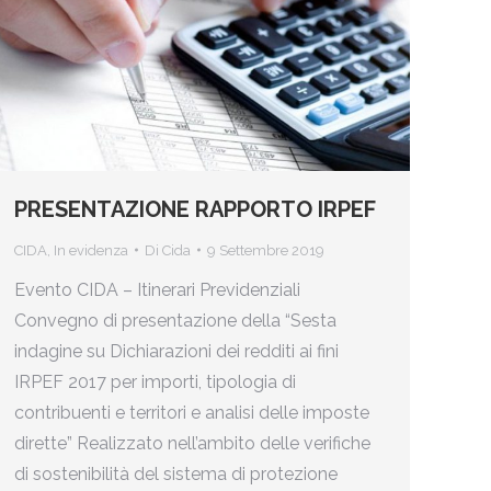
PRESENTAZIONE RAPPORTO IRPEF
CIDA
,
In evidenza
Di
Cida
9 Settembre 2019
Evento CIDA – Itinerari Previdenziali
Convegno di presentazione della “Sesta
indagine su Dichiarazioni dei redditi ai fini
IRPEF 2017 per importi, tipologia di
contribuenti e territori e analisi delle imposte
dirette” Realizzato nell’ambito delle verifiche
di sostenibilità del sistema di protezione