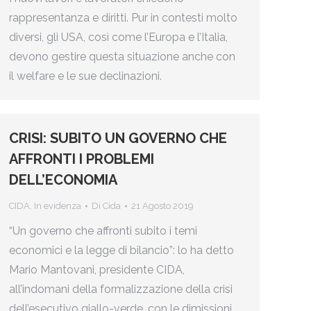
rappresentanza e diritti. Pur in contesti molto
diversi, gli USA, così come l’Europa e l’Italia,
devono gestire questa situazione anche con
il welfare e le sue declinazioni.
CRISI: SUBITO UN GOVERNO CHE
AFFRONTI I PROBLEMI
DELL’ECONOMIA
CIDA
,
In evidenza
Di
Cida
21 Agosto 2019
“Un governo che affronti subito i temi
economici e la legge di bilancio”: lo ha detto
Mario Mantovani, presidente CIDA,
all’indomani della formalizzazione della crisi
dell’esecutivo giallo-verde, con le dimissioni