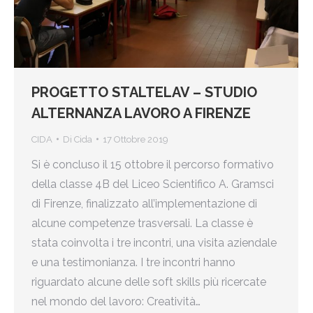
PROGETTO STALTELAV – STUDIO
ALTERNANZA LAVORO A FIRENZE
CIDA
Di
Cida
17 Ottobre 2019
Si è concluso il 15 ottobre il percorso formativo
della classe 4B del Liceo Scientifico A. Gramsci
di Firenze, finalizzato all’implementazione di
alcune competenze trasversali. La classe è
stata coinvolta i tre incontri, una visita aziendale
e una testimonianza. I tre incontri hanno
riguardato alcune delle soft skills più ricercate
nel mondo del lavoro: Creatività…