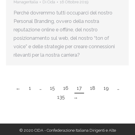
ManagerItalia
Di
Cida
16 Ottobre 2019
Perché dovremmo tutti occuparci del nostro
Personal Branding, ovvero della nostra
reputazione online e offline, del nostro
posizionamento sul web, del nostro “ton of
voice” e delle strategie per creare connessioni
rilevanti per la nostra carriera?
←
1
…
15
16
17
18
19
…
135
→
© 2020 CIDA - Confederazione Italiana Dirigenti e Alte