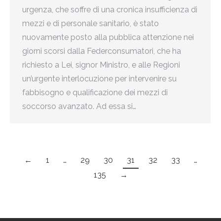
urgenza, che soffre di una cronica insufficienza di
mezzi e di personale sanitario, è stato
nuovamente posto alla pubblica attenzione nei
giorni scorsi dalla Federconsumatori, che ha
richiesto a Lei, signor Ministro, e alle Regioni
un’urgente interlocuzione per intervenire su
fabbisogno e qualificazione dei mezzi di
soccorso avanzato. Ad essa si…
←
1
…
29
30
31
32
33
…
135
→