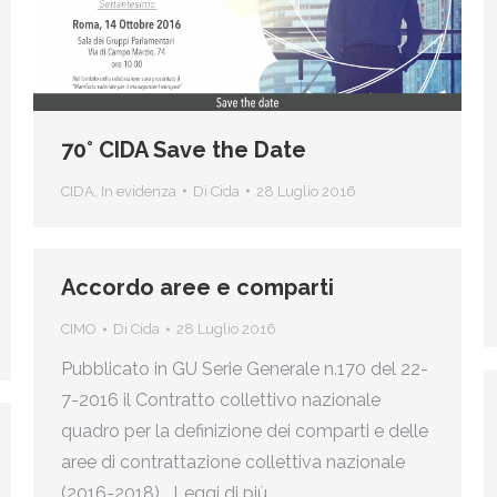
70° CIDA Save the Date
CIDA
,
In evidenza
Di
Cida
28 Luglio 2016
Accordo aree e comparti
CIMO
Di
Cida
28 Luglio 2016
Pubblicato in GU Serie Generale n.170 del 22-
7-2016 il Contratto collettivo nazionale
quadro per la definizione dei comparti e delle
aree di contrattazione collettiva nazionale
(2016-2018) Leggi di più