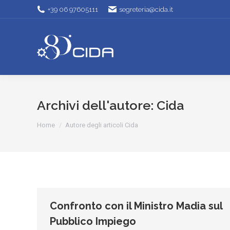
+39 06 97605111
segreteria@cida.it
Archivi dell'autore:
Cida
Tu sei qui:
Home
Autore degli articoli Cida
Confronto con il Ministro Madia sul
Pubblico Impiego