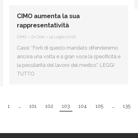
CIMO aumenta la sua
rappresentatività
CIMO
Di
Cida
15 Luglio 2016
Cassi: “Forti di questo mandato difenderemo
ancora una volta e a gran voce la specificità e
la peculiarità del lavoro del medico”. LEGGI
TUTTO
1
…
101
102
103
104
105
…
135