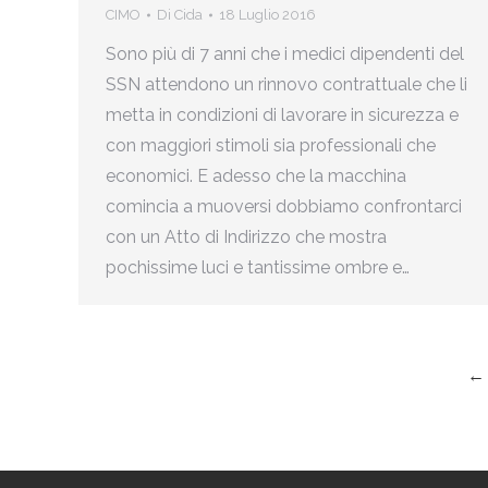
CIMO
Di
Cida
18 Luglio 2016
Sono più di 7 anni che i medici dipendenti del
SSN attendono un rinnovo contrattuale che li
metta in condizioni di lavorare in sicurezza e
con maggiori stimoli sia professionali che
economici. E adesso che la macchina
comincia a muoversi dobbiamo confrontarci
con un Atto di Indirizzo che mostra
pochissime luci e tantissime ombre e…
←