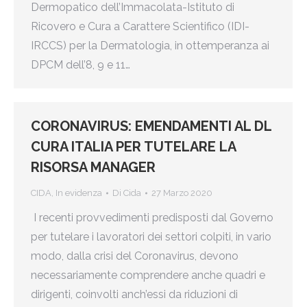
Dermopatico dell’Immacolata-Istituto di
Ricovero e Cura a Carattere Scientifico (IDI-
IRCCS) per la Dermatologia, in ottemperanza ai
DPCM dell’8, 9 e 11…
CORONAVIRUS: EMENDAMENTI AL DL
CURA ITALIA PER TUTELARE LA
RISORSA MANAGER
CIDA
,
In evidenza
Di
Cida
27 Marzo 2020
I recenti provvedimenti predisposti dal Governo
per tutelare i lavoratori dei settori colpiti, in vario
modo, dalla crisi del Coronavirus, devono
necessariamente comprendere anche quadri e
dirigenti, coinvolti anch’essi da riduzioni di