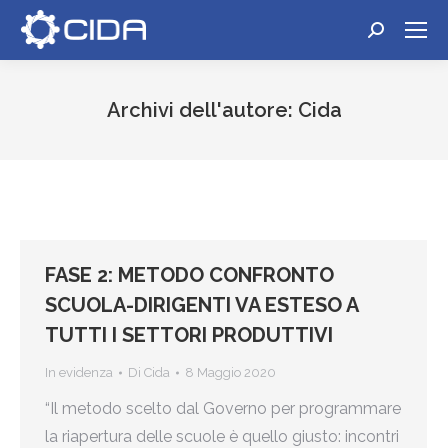
Cerca:
Archivi dell'autore:
Cida
Tu sei qui:
FASE 2: METODO CONFRONTO
SCUOLA-DIRIGENTI VA ESTESO A
TUTTI I SETTORI PRODUTTIVI
In evidenza
Di
Cida
8 Maggio 2020
“Il metodo scelto dal Governo per programmare
la riapertura delle scuole è quello giusto: incontri